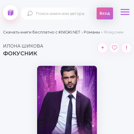
Вход
Скачать книги бесплатно c KNIGKI.NET
»
Романы
» Фокусник
ИЛОНА ШИКОВА
+
!
ФОКУСНИК