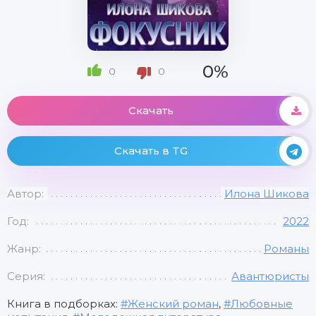
0%
0
0
Скачать
Скачать в TG
Автор:
Илона Шикова
Год:
2022
Жанр:
Романы
Серия:
Авантюристы
Книга в подборках:
Женский роман
,
Любовные