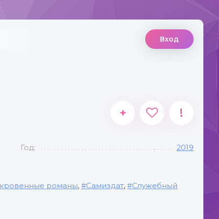
Вход
+
!
Год:
2019
кровенные романы
,
Самиздат
,
Служебный