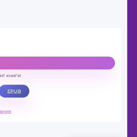
т книги:
EPUB
вания