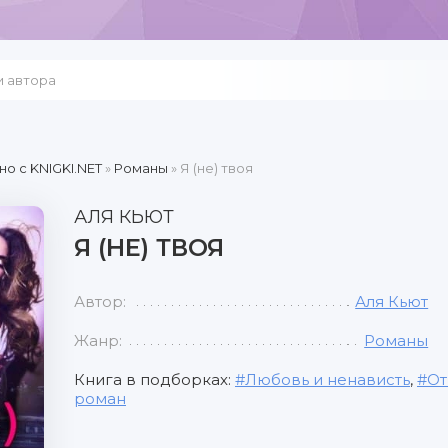
но c KNIGKI.NET
»
Романы
» Я (не) твоя
АЛЯ КЬЮТ
Я (НЕ) ТВОЯ
Автор:
Аля Кьют
Жанр:
Романы
Книга в подборках:
Любовь и ненависть
,
От
роман