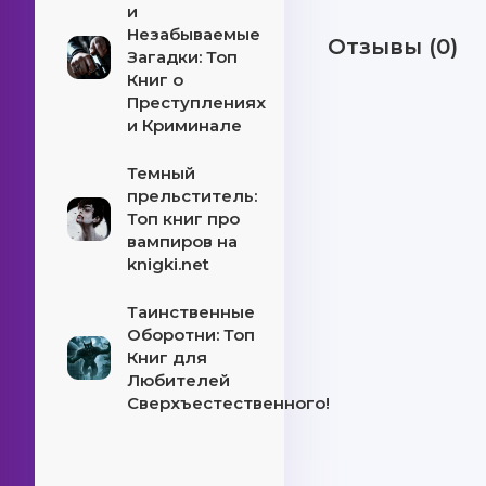
и
Незабываемые
Отзывы (0)
Загадки: Топ
Книг о
Преступлениях
и Криминале
Темный
прельститель:
Топ книг про
вампиров на
knigki.net
Таинственные
Оборотни: Топ
Книг для
Любителей
Сверхъестественного!