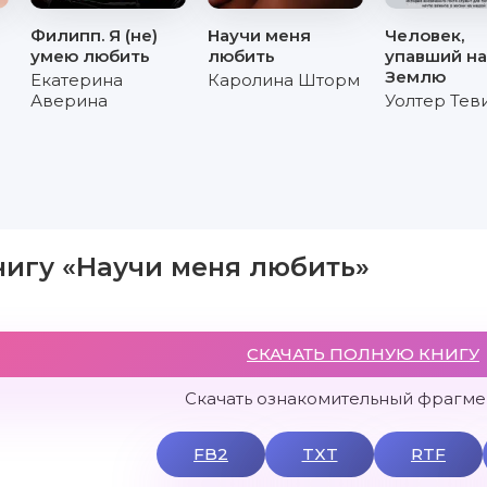
Филипп. Я (не)
Научи меня
Человек,
умею любить
любить
упавший на
Землю
Екатерина
Каролина Шторм
Аверина
Уолтер Тев
нигу «Научи меня любить»
СКАЧАТЬ ПОЛНУЮ КНИГУ
Скачать ознакомительный фрагмен
FB2
TXT
RTF