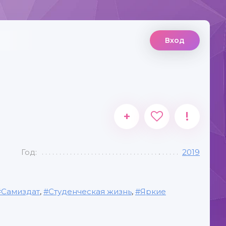
Вход
+
!
Год:
2019
Самиздат
,
Студенческая жизнь
,
Яркие