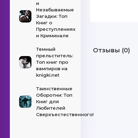
и
Незабываемые
Загадки: Топ
Книг о
Преступлениях
и Криминале
Темный
Отзывы (0)
прельститель:
Топ книг про
вампиров на
knigki.net
Таинственные
Оборотни: Топ
Книг для
Любителей
Сверхъестественного!