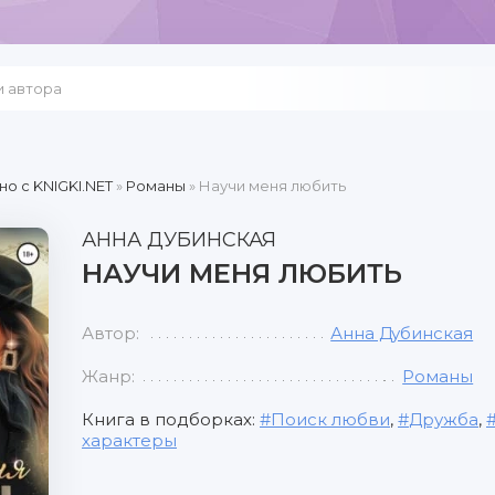
но c KNIGKI.NET
»
Романы
» Научи меня любить
АННА ДУБИНСКАЯ
НАУЧИ МЕНЯ ЛЮБИТЬ
Автор:
Анна Дубинская
Жанр:
Романы
Книга в подборках:
Поиск любви
,
Дружба
,
характеры