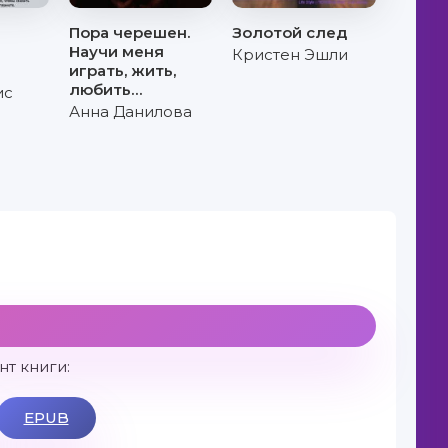
Пора черешен.
Золотой след
Научи меня
Кристен Эшли
играть, жить,
любить…
ис
Анна Данилова
т книги:
EPUB