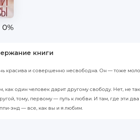
0%
держание книги
нь красива и совершенно несвободна. Он — тоже моло
м, как один человек дарит другому свободу. Нет, не та
другой, тому, первому — путь к любви. И там, где эти дв
ппи-энд — все, как вы и я любим.