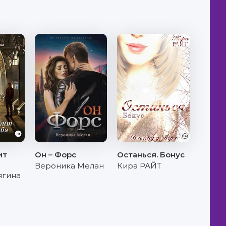
ит
Он – Форс
Останься. Бонус
Вероника Мелан
Кира РАЙТ
ягина