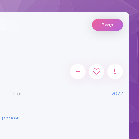
Вход
+
!
Год:
2022
 романы