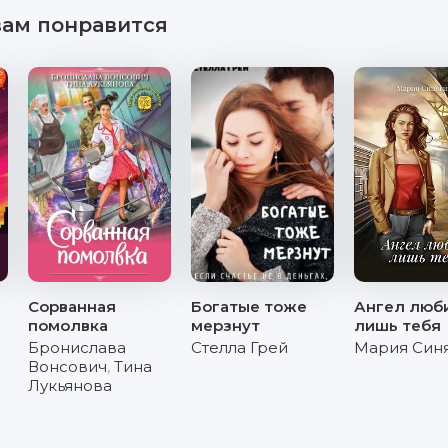
вам понравится
Сорванная
Богатые тоже
Ангел люб
помолвка
мерзнут
лишь тебя
Бронислава
Стелла Грей
Мария Син
Вонсович
,
Тина
Лукьянова