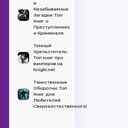
и
Незабываемые
Загадки: Топ
Книг о
Преступлениях
и Криминале
Темный
прельститель:
Топ книг про
вампиров на
knigki.net
Таинственные
Оборотни: Топ
Книг для
Любителей
Сверхъестественного!