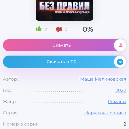
0%
0
0
Скачать
Скачать в TG
Автор:
Маша Малиновская
Год:
2022
Жанр:
Романы
Серия:
Нарушая правила
Номер в серии:
2