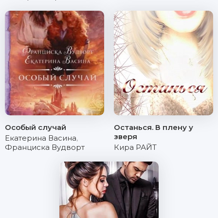
Особый случай
Останься. В плену у
зверя
Екатерина Васина
,
Франциска Вудворт
Кира РАЙТ