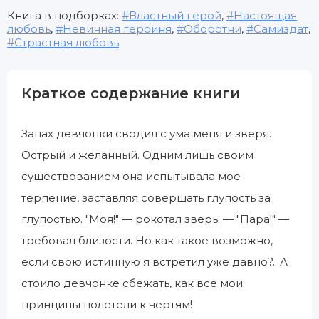
Книга в подборках:
Властный герой
,
Настоящая
любовь
,
Невинная героиня
,
Оборотни
,
Самиздат
,
Страстная любовь
Краткое содержание книги
Запах девчонки сводил с ума меня и зверя.
Острый и желанный. Одним лишь своим
существованием она испытывала мое
терпение, заставляя совершать глупость за
глупостью. "Моя!" — рокотал зверь. — "Пара!" —
требовал близости. Но как такое возможно,
если свою истинную я встретил уже давно?.. А
стоило девчонке сбежать, как все мои
принципы полетели к чертям!