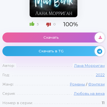
100%
3
0
Скачать
Скачать в TG
Автор:
Лана Морриган
Год:
2022
Жанр:
Романы
/
Фэнтези
Серия:
Любовь на века
Номер в серии:
11