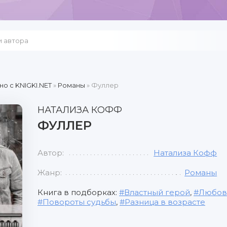
но c KNIGKI.NET
»
Романы
» Фуллер
НАТАЛИЗА КОФФ
ФУЛЛЕР
Автор:
Натализа Кофф
Жанр:
Романы
Книга в подборках:
Властный герой
,
Любовь
Повороты судьбы
,
Разница в возрасте