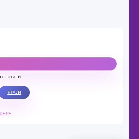
т книги:
EPUB
вания