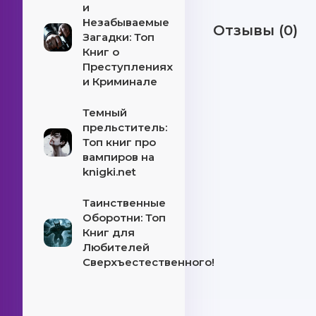
и
Незабываемые
Отзывы (0)
Загадки: Топ
Книг о
Преступлениях
и Криминале
Темный
прельститель:
Топ книг про
вампиров на
knigki.net
Таинственные
Оборотни: Топ
Книг для
Любителей
Сверхъестественного!