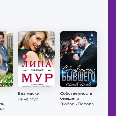
Без маски
Собственность
бывшего
Лина Мур
ль
,
Любовь Попова
на