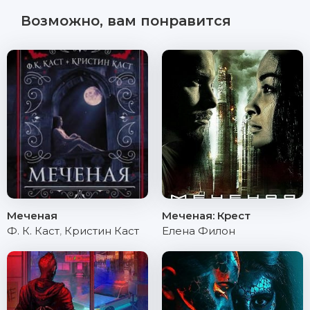
Возможно, вам понравится
Меченая
Меченая: Крест
Ф. К. Каст
,
Кристин Каст
Елена Филон