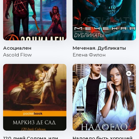
Асоциален
Меченая. Дубликаты
Ascold Flow
Елена Филон
120 дней Содома, или
Надоело быть хорошей