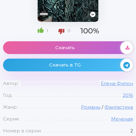
100%
1
0
Скачать
Скачать в TG
Автор:
Елена Филон
Год:
2016
Жанр:
Романы
/
Фантастика
Серия:
Меченая
Номер в серии:
2