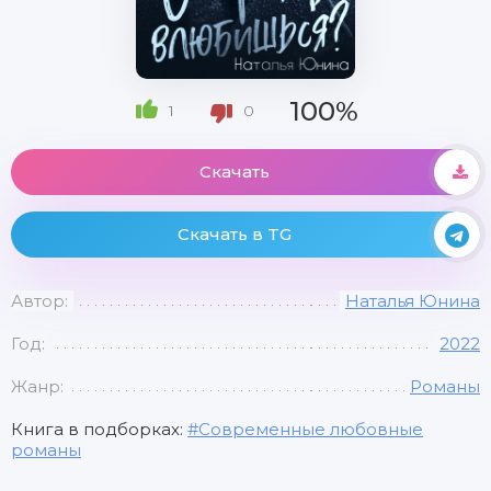
100%
1
0
Скачать
Скачать в TG
Автор:
Наталья Юнина
Год:
2022
Жанр:
Романы
Книга в подборках:
Современные любовные
романы