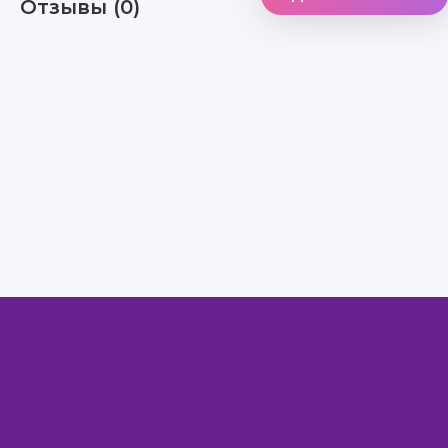
Отзывы (0)
Правообладателям
Авторам
Обратная связь
Внимание!
Скачать книги бесплатно
из нашей библиотеки,
Вы можете ТОЛЬКО
для ознакомительных целей. Коммерческое