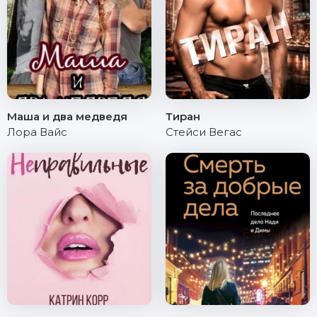
Маша и два медведя
Тиран
Лора Вайс
Стейси Вегас