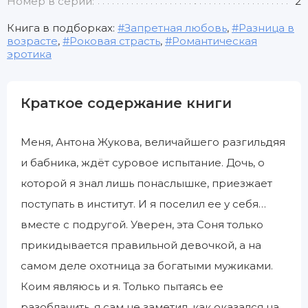
Номер в серии:
2
Книга в подборках:
Запретная любовь
,
Разница в
возрасте
,
Роковая страсть
,
Романтическая
эротика
Краткое содержание книги
Меня, Антона Жукова, величайшего разгильдяя
и бабника, ждёт суровое испытание. Дочь, о
которой я знал лишь понаслышке, приезжает
поступать в институт. И я поселил ее у себя…
вместе с подругой. Уверен, эта Соня только
прикидывается правильной девочкой, а на
самом деле охотница за богатыми мужиками.
Коим являюсь и я. Только пытаясь ее
разоблачить, я сам не заметил, как оказался на