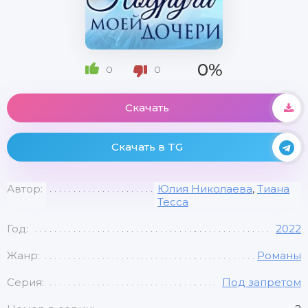
0%
0
0
Скачать
Скачать в TG
Автор:
Юлия Николаева
,
Тиана
Тесса
Год:
2022
Жанр:
Романы
Серия:
Под запретом