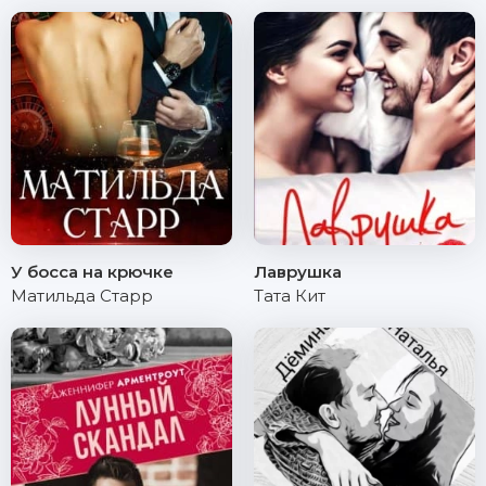
У босса на крючке
Лаврушка
Матильда Старр
Тата Кит