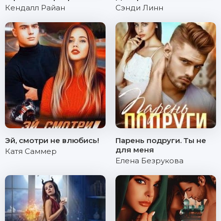
Кендалл Райан
Сэнди Линн
Эй, смотри не влюбись!
Парень подруги. Ты не
для меня
Катя Саммер
Елена Безрукова