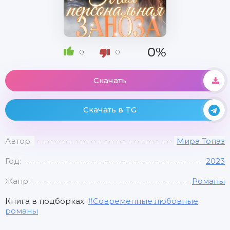
0%
0
0
Скачать
Скачать в TG
Автор:
Мира Топаз
Год:
2023
Жанр:
Романы
Книга в подборках:
Современные любовные
романы