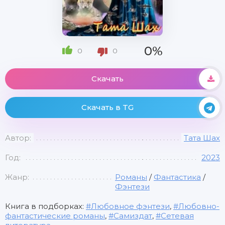
0%
0
0
Скачать
Скачать в TG
Автор:
Тата Шах
Год:
2023
Жанр:
Романы
/
Фантастика
/
Фэнтези
Книга в подборках:
Любовное фэнтези
,
Любовно-
фантастические романы
,
Самиздат
,
Сетевая