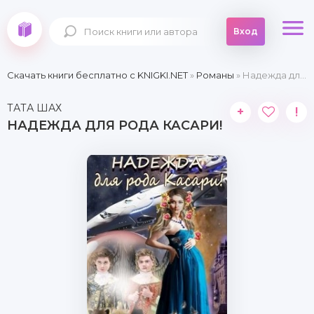
Вход
Скачать книги бесплатно c KNIGKI.NET
»
Романы
» Надежда для рода Касари!
ТАТА ШАХ
+
!
НАДЕЖДА ДЛЯ РОДА КАСАРИ!