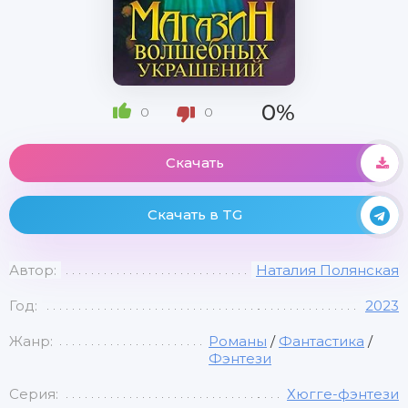
0%
0
0
Скачать
Скачать в TG
Автор:
Наталия Полянская
Год:
2023
Жанр:
Романы
/
Фантастика
/
Фэнтези
Серия:
Хюгге-фэнтези