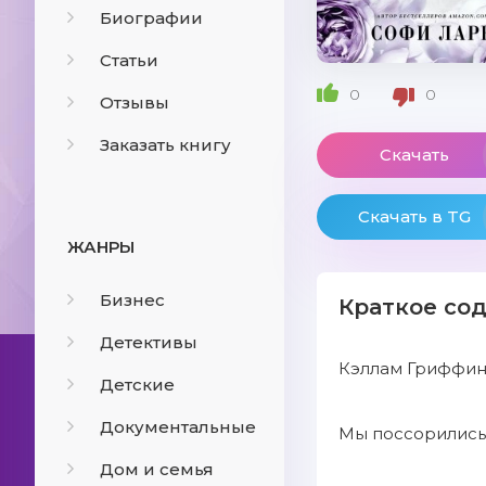
Биографии
Статьи
0
0
Отзывы
Заказать книгу
Скачать
Скачать в TG
ЖАНРЫ
Бизнес
Краткое со
Детективы
Кэллам Гриффин 
Детские
Документальные
Мы поссорились,
Дом и семья