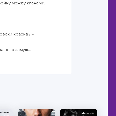
войну между кланами.
товски красивым.
за него замуж…