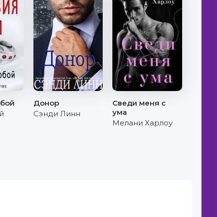
обой
Донор
Сведи меня с
ума
й
Сэнди Линн
Мелани Харлоу