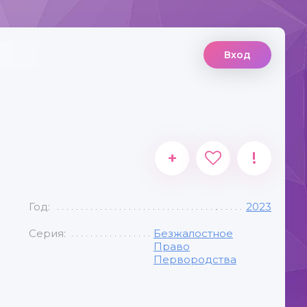
Вход
+
!
Год:
2023
Серия:
Безжалостное
Право
Первородства