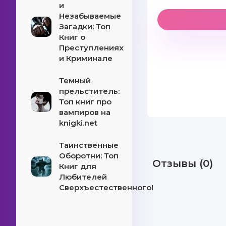
и
Незабываемые
Загадки: Топ
Книг о
Преступлениях
и Криминале
Темный
прельститель:
Топ книг про
вампиров на
knigki.net
Таинственные
Оборотни: Топ
Отзывы (0)
Книг для
Любителей
Сверхъестественного!