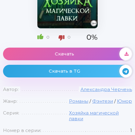
0%
0
0
Скачать
Скачать в TG
Автор:
Александра Черчень
Жанр:
Романы
/
Фэнтези
/
Юмор
Серия:
Хозяйка магической
лавки
Номер в серии:
1