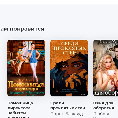
вам понравится
Помощница
Среди
Няня для
директора
проклятых стен
оборотня
Забытой
Лорен Блэквуд
Любовь
Академии