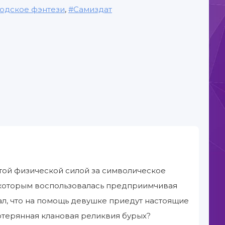
одское фэнтези
,
Самиздат
той физической силой за символическое
е, которым воспользовалась предприимчивая
нал, что на помощь девушке приедут настоящие
отерянная клановая реликвия бурых?