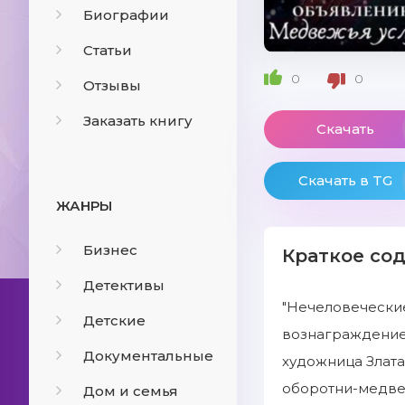
Биографии
Статьи
0
0
Отзывы
Заказать книгу
Скачать
Скачать в TG
ЖАНРЫ
Бизнес
Краткое со
Детективы
"Нечеловечески
Детские
вознаграждение.
Документальные
художница Злата
оборотни-медвед
Дом и семья