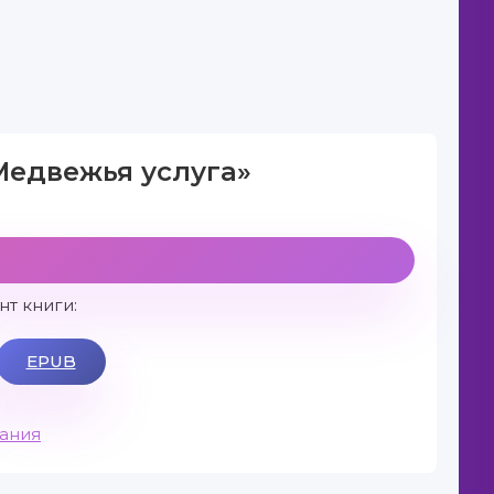
Медвежья услуга»
т книги:
EPUB
вания