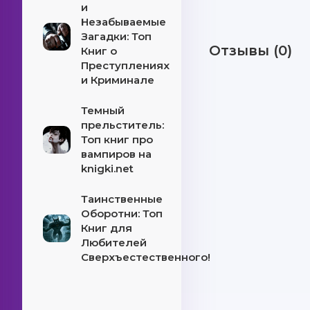
и
Незабываемые
Загадки: Топ
Отзывы (0)
Книг о
Преступлениях
и Криминале
Темный
прельститель:
Топ книг про
вампиров на
knigki.net
Таинственные
Оборотни: Топ
Книг для
Любителей
Сверхъестественного!