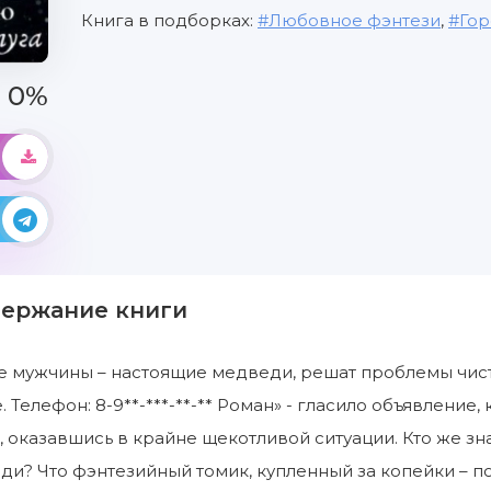
Книга в подборках:
Любовное фэнтези
,
Гор
0%
держание книги
е мужчины – настоящие медведи, решат проблемы чис
 Телефон: 8-9**-***-**-** Роман» - гласило объявлени
, оказавшись в крайне щекотливой ситуации. Кто же з
и? Что фэнтезийный томик, купленный за копейки – п