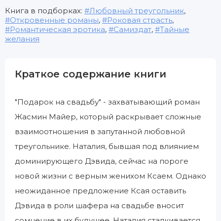
Книга в подборках:
Любовный треугольник
,
Откровенные романы
,
Роковая страсть
,
Романтическая эротика
,
Самиздат
,
Тайные
желания
Краткое содержание книги
"Подарок на свадьбу" - захватывающий роман
Жасмин Майер, который раскрывает сложные
взаимоотношения в запутанной любовной
треугольнике. Наталия, бывшая под влиянием
доминирующего Дэвида, сейчас на пороге
новой жизни с верным женихом Ксаем. Однако
неожиданное предложение Ксая оставить
Дэвида в роли шафера на свадьбе вносит
сомнение в их будущее. Наталия сталкивается