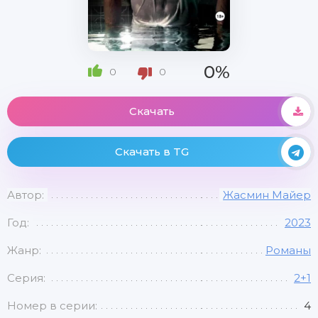
0%
0
0
Скачать
Скачать в TG
Автор:
Жасмин Майер
Год:
2023
Жанр:
Романы
Серия:
2+1
Номер в серии:
4