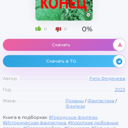
0%
0
0
Скачать
Скачать в TG
Автор:
Рита Феденева
Год:
2023
Жанр:
Романы
/
Фантастика
/
Фэнтези
Книга в подборках:
Городское фэнтези
,
Историческая фантастика
,
Короткие любовные