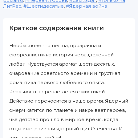
романы
,
Первая любовь
,
Самиздат
,
Только на
ЛитРес
,
Шестидесятые
,
Ядерная война
Краткое содержание книги
Необыкновенно нежна, прозрачна и
сюрреалистична история неразделённой
любви. Чувствуется аромат шестидесятых,
очарование советского времени и грустная
романтика первого любовного опыта.
Реальность переплетается с мистикой.
Действие переносится в наше время. Ядерный
смерч катится по планете и накрывает героев,
чьё детство прошло в мирное время, когда
отцы выстраивали ядерный щит Отечества. И
вот... началась война!