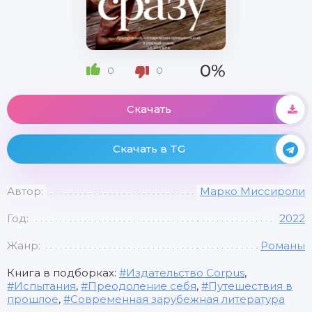
0%
0
0
Скачать
Скачать в TG
Автор:
Марко Миссироли
Год:
2022
Жанр:
Романы
Книга в подборках:
Издательство Corpus
,
Испытания
,
Преодоление себя
,
Путешествия в
прошлое
,
Современная зарубежная литература