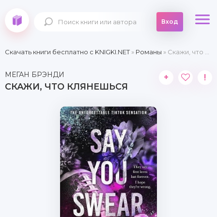
Вход
Скачать книги бесплатно c KNIGKI.NET
»
Романы
» Скажи, что клянешься
МЕГАН БРЭНДИ
+
!
СКАЖИ, ЧТО КЛЯНЕШЬСЯ