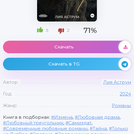
71%
5
2
Скачать
Скачать в TG
Автор:
Лия Аструм
Год:
2024
Жанр:
Романы
Книга в подборках:
Измена
,
Любовная драма
,
Любовный треугольник
,
Самиздат
,
Современные любовные романы
,
Тайна
,
Только