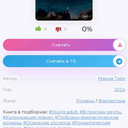
0%
0
0
Скачать
Скачать в TG
Автор:
Мария Тайя
Год:
2024
Жанр:
Романы
/
Фантастика
Книга в подборках:
Young adult
,
В поисках мечты
,
Колонизация планет
,
Любовно-фантастические
романы
,
Освоение космоса
,
Романтическая