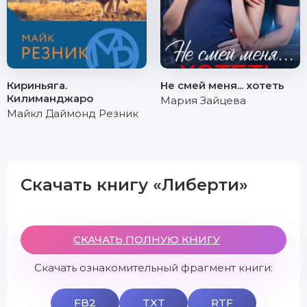
Кириньяга.
Не смей меня... хотеть
Килиманджаро
Мария Зайцева
Майкл Даймонд Резник
Скачать книгу «Либерти»
СКАЧАТЬ ПОЛНУЮ КНИГУ
Скачать ознакомительный фрагмент книги:
FB2
TXT
RTF