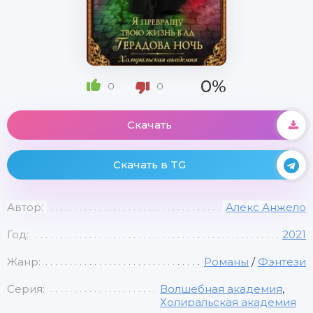
0%
0
0
Скачать
Скачать в TG
Автор:
Алекс Анжело
Год:
2021
Жанр:
Романы
/
Фэнтези
Серия:
Волшебная академия
,
Холиральская академия