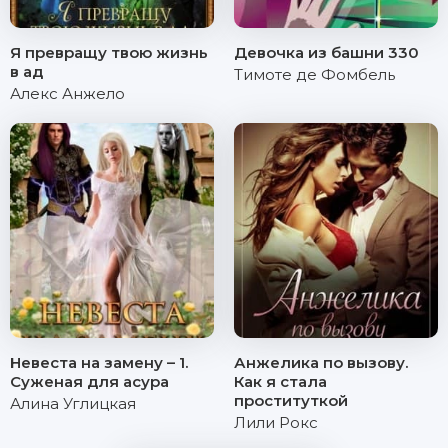
Я превращу твою жизнь
Девочка из башни 330
в ад
Тимоте де Фомбель
Алекс Анжело
Невеста на замену – 1.
Анжелика по вызову.
Суженая для асура
Как я стала
проституткой
Алина Углицкая
Лили Рокс