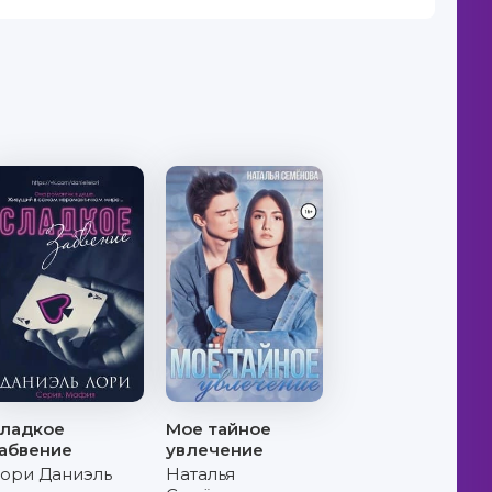
ладкое
Мое тайное
абвение
увлечение
ори Даниэль
Наталья