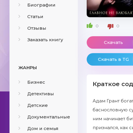
Биографии
Статьи
0
0
Отзывы
Заказать книгу
Скачать
Скачать в TG
ЖАНРЫ
Бизнес
Краткое со
Детективы
Адам Грант бога
Детские
баснословную су
Документальные
ним начинает би
признался, как с
Дом и семья