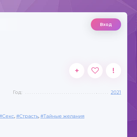
Вход
+
!
Год:
2021
Секс
,
Страсть
,
Тайные желания