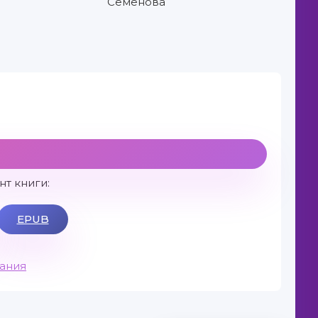
Семёнова
т книги:
EPUB
вания