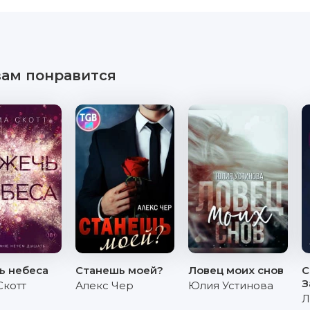
вам понравится
ь небеса
Станешь моей?
Ловец моих снов
С
З
Скотт
Алекс Чер
Юлия Устинова
Л