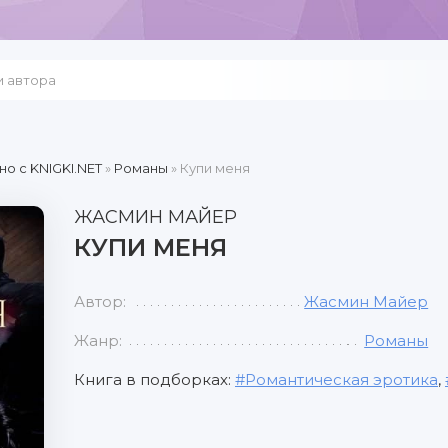
но c KNIGKI.NET
»
Романы
» Купи меня
ЖАСМИН МАЙЕР
КУПИ МЕНЯ
Автор:
Жасмин Майер
Жанр:
Романы
Книга в подборках:
Романтическая эротика
,