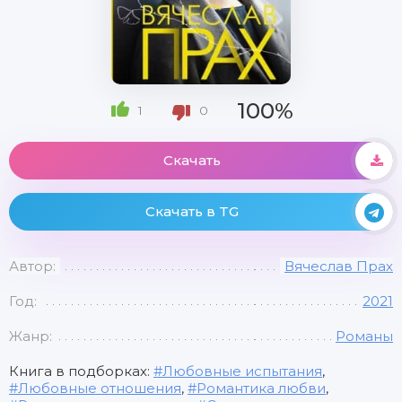
100%
1
0
Скачать
Скачать в TG
Автор:
Вячеслав Прах
Год:
2021
Жанр:
Романы
Книга в подборках:
Любовные испытания
,
Любовные отношения
,
Романтика любви
,