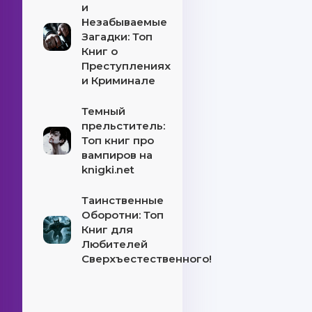
и
Незабываемые
Загадки: Топ
Книг о
Преступлениях
и Криминале
Темный
прельститель:
Топ книг про
вампиров на
knigki.net
Таинственные
Оборотни: Топ
Книг для
Любителей
Сверхъестественного!