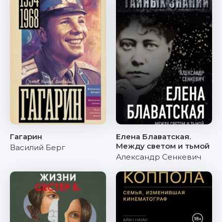
Гагарин
Елена Блаватская.
Между светом и тьмой
Василий Берг
Александр Сенкевич