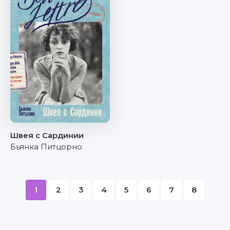
Швея с Сардинии
Бьянка Питцорно
1
2
3
4
5
6
7
8