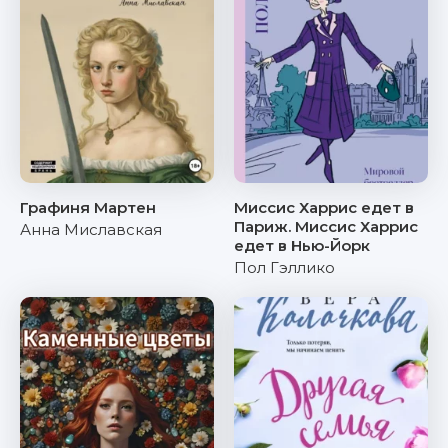
Графиня Мартен
Миссис Харрис едет в
Париж. Миссис Харрис
Анна Миславская
едет в Нью-Йорк
Пол Гэллико