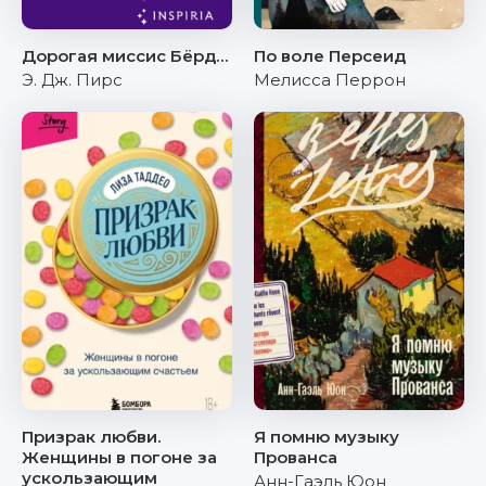
Дорогая миссис Бёрд…
По воле Персеид
Э. Дж. Пирс
Мелисса Перрон
Призрак любви.
Я помню музыку
Женщины в погоне за
Прованса
ускользающим
Анн-Гаэль Юон