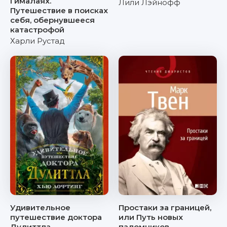
Гималаях.
Лили Лэйнофф
Путешествие в поисках
себя, обернувшееся
катастрофой
Харли Рустад
Удивительное
Простаки за границей,
путешествие доктора
или Путь новых
Дулиттла
паломников