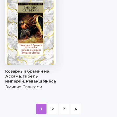
Коварный брамин из
Ассама. Гибель
империи. Реванш Янеса
Эмилио Сальгари
1
2
3
4