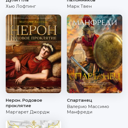
Хью Лофтинг
Марк Твен
Нерон. Родовое
Спартанец
проклятие
Валерио Массимо
Маргарет Джордж
Манфреди