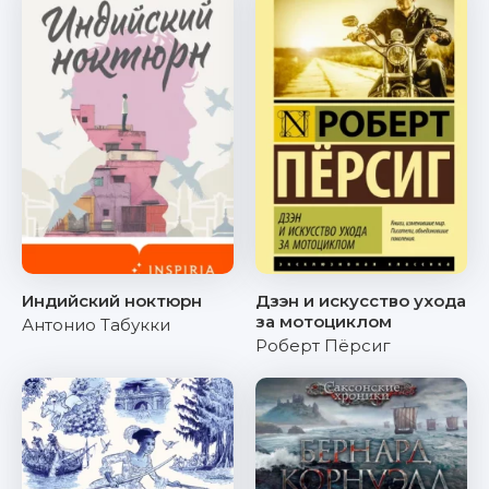
Индийский ноктюрн
Дзэн и искусство ухода
за мотоциклом
Антонио Табукки
Роберт Пёрсиг