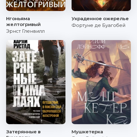
Нгоньяма
Украденное ожерелье
желтогривый
Фортуне де Буагобей
Эрнст Гленвилл
Затерянные в
Мушкетерка