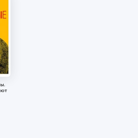
ы.
ают
в