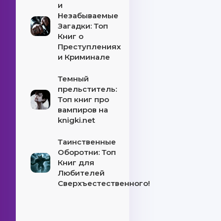
и
Незабываемые
Загадки: Топ
Книг о
Преступлениях
и Криминале
Темный
прельститель:
Топ книг про
вампиров на
knigki.net
Таинственные
Оборотни: Топ
Книг для
Любителей
Сверхъестественного!