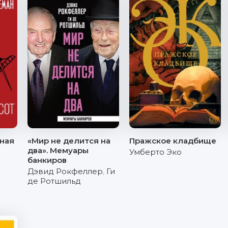
лная
«Мир не делится на
Пражское кладбище
два». Мемуары
Умберто Эко
банкиров
Дэвид Рокфеллер
,
Ги
де Ротшильд