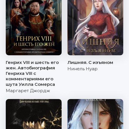
Генрих VIII и шесть его
Лишняя. С изъяном
жен. Автобиография
Нинель Нуар
Генриха VIII с
комментариями его
шута Уилла Сомерса
Маргарет Джордж