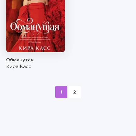
Обманутая
Кира Касс
1
2