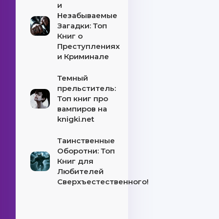
и
Незабываемые
Загадки: Топ
Книг о
Преступлениях
и Криминале
Темный
прельститель:
Топ книг про
вампиров на
knigki.net
Таинственные
Оборотни: Топ
Книг для
Любителей
Сверхъестественного!