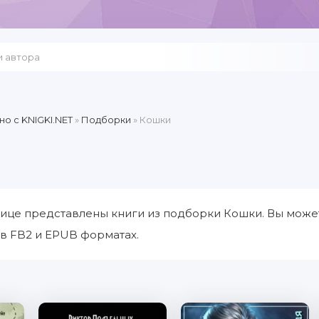
но c KNIGKI.NET
»
Подборки
» Кошки
ице представлены книги из подборки Кошки. Вы може
 в FB2 и EPUB форматах.