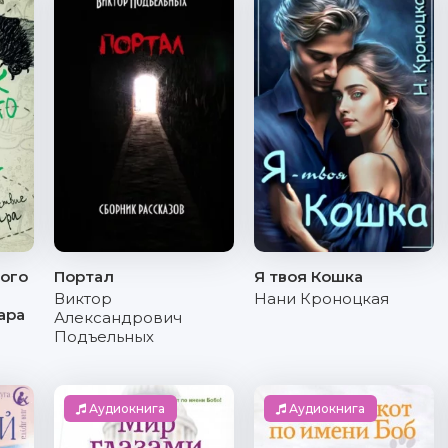
ого
Портал
Я твоя Кошка
Виктор
Нани Кроноцкая
ара
Александрович
Подъельных
Аудиокнига
Аудиокнига