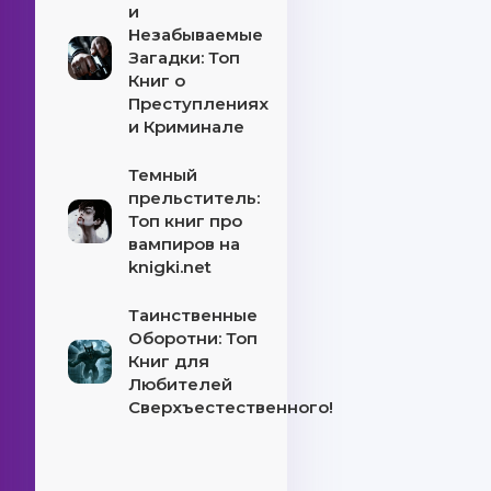
и
Незабываемые
Загадки: Топ
Книг о
Преступлениях
и Криминале
Темный
прельститель:
Топ книг про
вампиров на
knigki.net
Таинственные
Оборотни: Топ
Книг для
Любителей
Сверхъестественного!