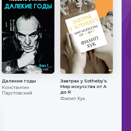
Далекие годы
Завтрак у Sotheby’s.
Мир искусства от А
Константин
до Я
Паустовский
Филип Хук