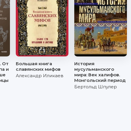
 От
Большая книга
История
па и
славянских мифов
мусульманского
еше
мира: Век халифов.
Александр Иликаев
тицы
Монгольский период
Бертольд Шпулер