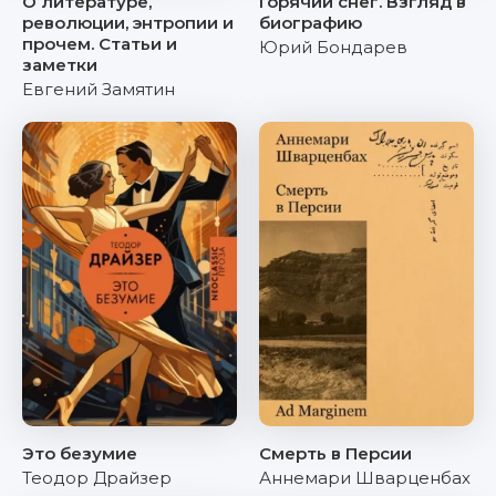
О литературе,
Горячий снег. Взгляд в
революции, энтропии и
биографию
прочем. Статьи и
Юрий Бондарев
заметки
Евгений Замятин
Это безумие
Смерть в Персии
Теодор Драйзер
Аннемари Шварценбах