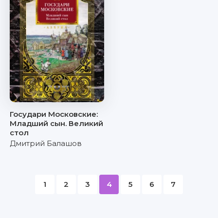
Государи Московские:
Младший сын. Великий
стол
Дмитрий Балашов
1
2
3
4
5
6
7