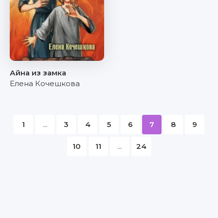
Айна из замка
Елена Кочешкова
1
...
3
4
5
6
7
8
9
10
11
...
24