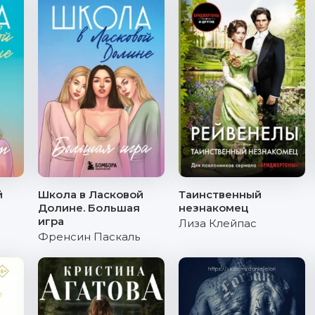
й
Школа в Ласковой
Таинственный
ь
Долине. Большая
незнакомец
игра
Лиза Клейпас
Френсин Паскаль