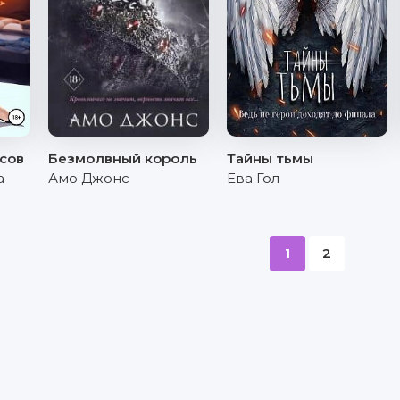
сов
Безмолвный король
Тайны тьмы
а
Амо Джонс
Ева Гол
1
2