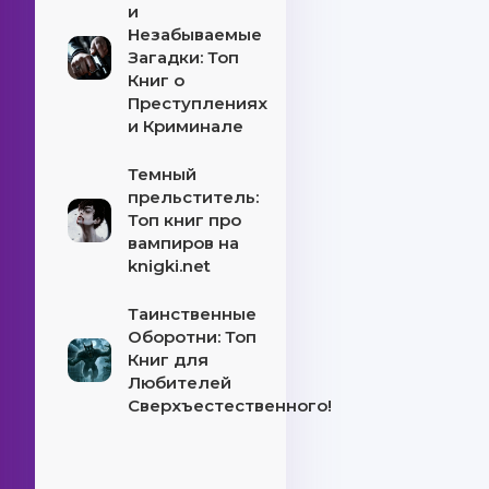
и
Незабываемые
Загадки: Топ
Книг о
Преступлениях
и Криминале
Темный
прельститель:
Топ книг про
вампиров на
knigki.net
Таинственные
Оборотни: Топ
Книг для
Любителей
Сверхъестественного!