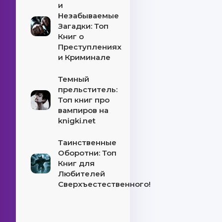
и
Незабываемые
Загадки: Топ
Книг о
Преступлениях
и Криминале
Темный
прельститель:
Топ книг про
вампиров на
knigki.net
Таинственные
Оборотни: Топ
Книг для
Любителей
Сверхъестественного!