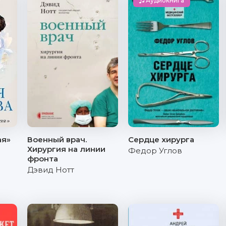
Аудиокнига
ая»
Военный врач.
Сердце хирурга
Хирургия на линии
Федор Углов
фронта
Дэвид Нотт