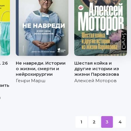
 26
Не навреди. Истории
Шестая койка и
о жизни, смерти и
другие истории из
нейрохирургии
жизни Паровозова
Генри Марш
Алексей Моторов
рить
а
1
2
3
4