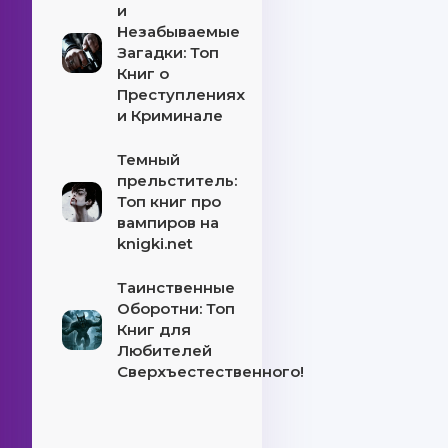
и
Незабываемые
Загадки: Топ
Книг о
Преступлениях
и Криминале
Темный
прельститель:
Топ книг про
вампиров на
knigki.net
Таинственные
Оборотни: Топ
Книг для
Любителей
Сверхъестественного!