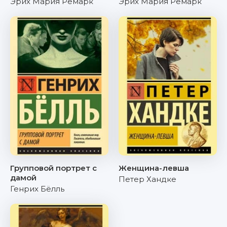
Эрих Мария Ремарк
Эрих Мария Ремарк
Групповой портрет с
Женщина-левша
дамой
Петер Хандке
Генрих Бёлль