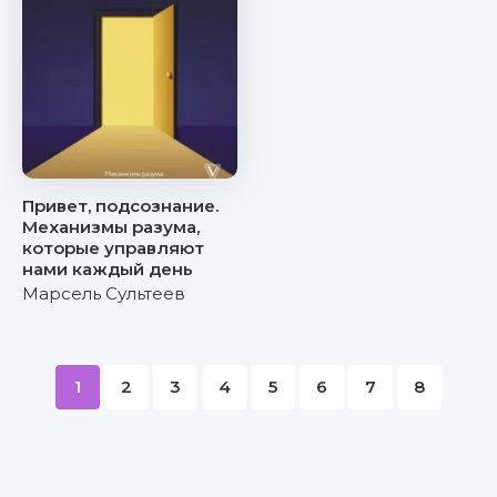
Привет, подсознание.
Механизмы разума,
которые управляют
нами каждый день
Марсель Сультеев
1
2
3
4
5
6
7
8