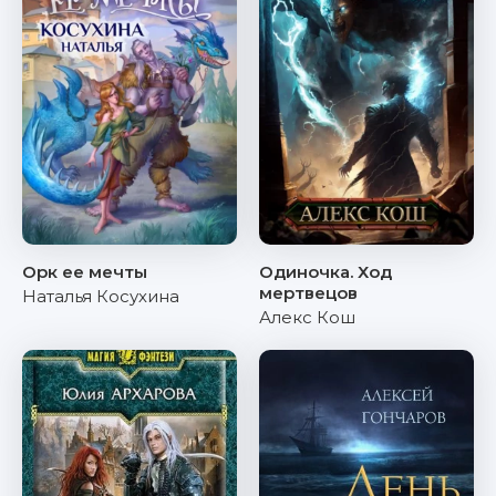
Орк ее мечты
Одиночка. Ход
мертвецов
Наталья Косухина
Алекс Кош