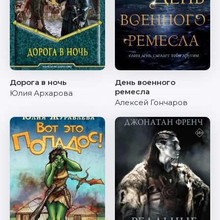
Дорога в ночь
День военного
ремесла
Юлия Архарова
Алексей Гончаров