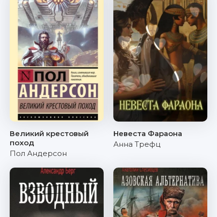
Великий крестовый
Невеста Фараона
поход
Анна Трефц
Пол Андерсон