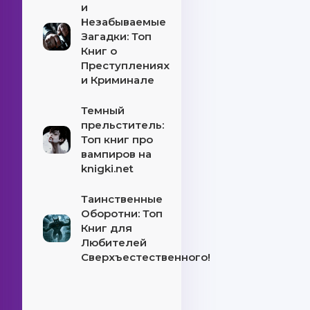
и
Незабываемые
Загадки: Топ
Книг о
Преступлениях
и Криминале
Темный
прельститель:
Топ книг про
вампиров на
knigki.net
Таинственные
Оборотни: Топ
Книг для
Любителей
Сверхъестественного!