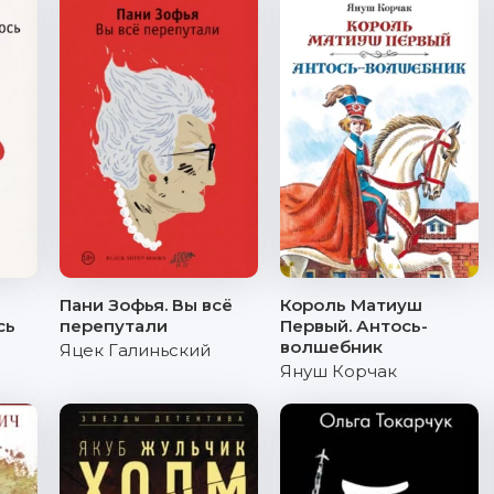
Пани Зофья. Вы всё
Король Матиуш
сь
перепутали
Первый. Антось-
волшебник
Яцек Галиньский
Януш Корчак