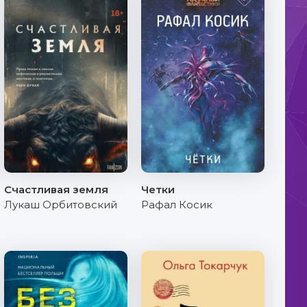
Счастливая земля
Четки
Лукаш Орбитовский
Рафал Косик