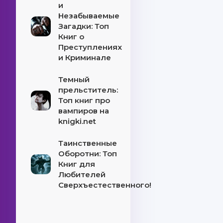
и
Незабываемые
Загадки: Топ
Книг о
Преступлениях
и Криминале
Темный
прельститель:
Топ книг про
вампиров на
knigki.net
Таинственные
Оборотни: Топ
Книг для
Любителей
Сверхъестественного!