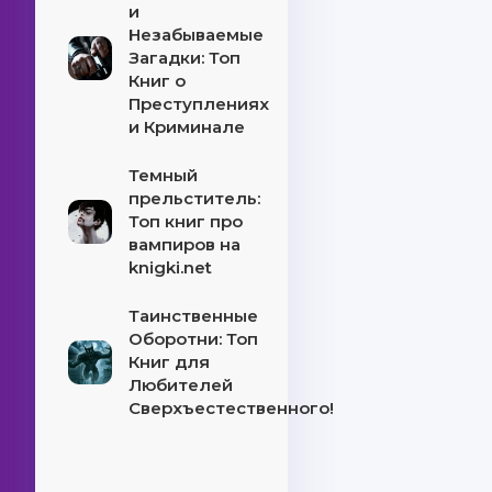
и
Незабываемые
Загадки: Топ
Книг о
Преступлениях
и Криминале
Темный
прельститель:
Топ книг про
вампиров на
knigki.net
Таинственные
Оборотни: Топ
Книг для
Любителей
Сверхъестественного!