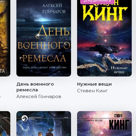
Аудиокнига
День военного
Нужные вещи
ремесла
Стивен Кинг
о
Алексей Гончаров