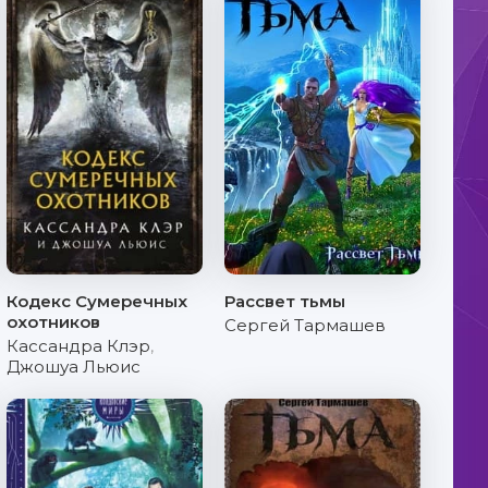
Кодекс Сумеречных
Рассвет тьмы
охотников
Сергей Тармашев
Кассандра Клэр
,
Джошуа Льюис