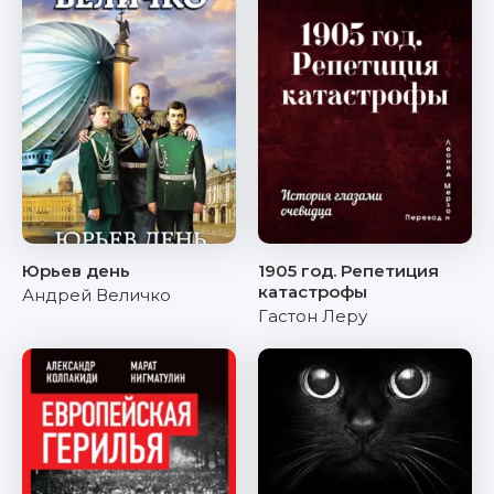
Юрьев день
1905 год. Репетиция
катастрофы
Андрей Величко
Гастон Леру