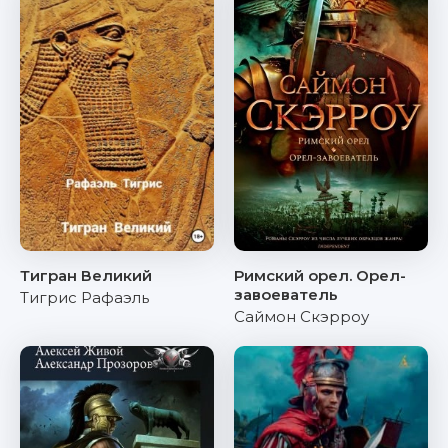
Тигран Великий
Римский орел. Орел-
завоеватель
Тигрис Рафаэль
Саймон Скэрроу