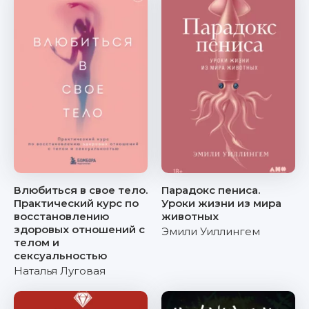
Влюбиться в свое тело.
Парадокс пениса.
Практический курс по
Уроки жизни из мира
восстановлению
животных
здоровых отношений с
Эмили Уиллингем
телом и
сексуальностью
Наталья Луговая