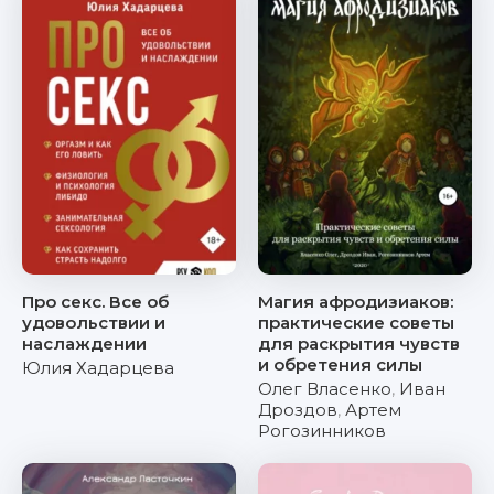
Про секс. Все об
Магия афродизиаков:
удовольствии и
практические советы
наслаждении
для раскрытия чувств
и обретения силы
Юлия Хадарцева
Олег Власенко
,
Иван
Дроздов
,
Артем
Рогозинников