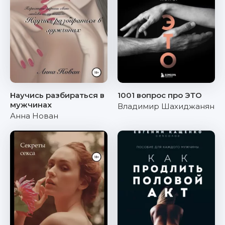
Научись разбираться в
1001 вопрос про ЭТО
мужчинах
Владимир Шахиджанян
Анна Нован