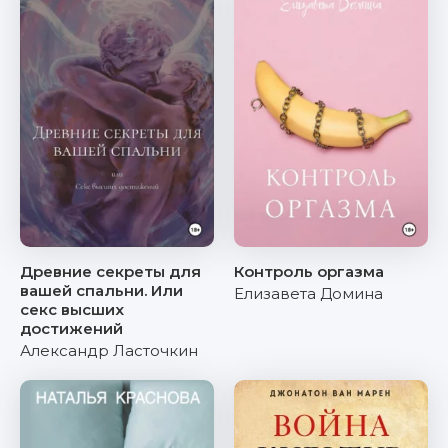
Древние секреты для
Контроль оргазма
вашей спальни. Или
Елизавета Домина
секс высших
достижений
Александр Ласточкин