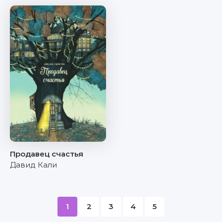
Продавец счастья
Давид Кали
1
2
3
4
5