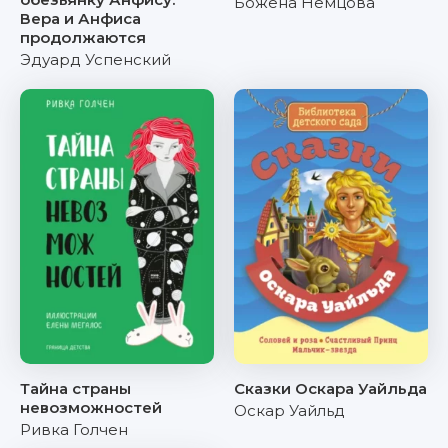
Божена Немцова
Вера и Анфиса
продолжаются
Эдуард Успенский
Тайна страны
Сказки Оскара Уайльда
невозможностей
Оскар Уайльд
Ривка Голчен