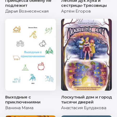
Принцесса обмену не
Лесной дух Аука и
подлежит
сестрицы-Трясовицы
Дарья Вознесенская
Артём Егоров
Выходные с
Лоскутный дом и город
приключениями
тысячи дверей
Ванина Мама
Анастасия Булдакова