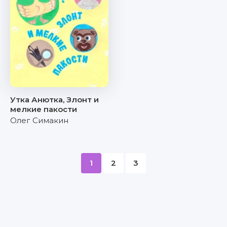
Утка Анютка, Злонт и
мелкие пакости
Олег Симакин
1
2
3